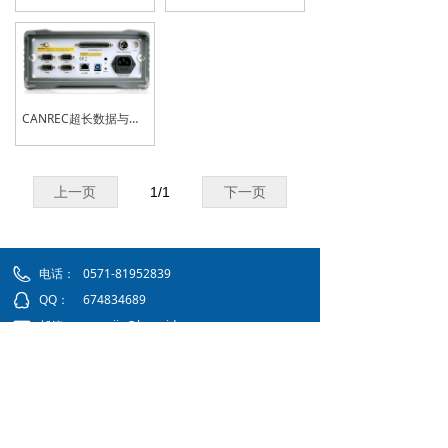
CANREC超长数据与波形记录分析仪
上一页
1
/
1
下一页
电话：
0571-81952839
QQ：
674834689
邮箱：
wangjie@hzweidan.com
传真：
0571-81956536
地址：
浙江省杭州市钱塘区七格路459号2205-
2206室
省内办事处：杭州市、宁波市、温州市、嘉兴
市、金华市、湖州市