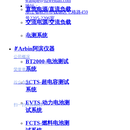
wangjie@hzweidan.com
地址：
直流电源/直流负载
浙江省杭州市钱塘区七格路459
号2205-2206室
交流电源/交流负载
关于微丹
电测系统
ꄶ
Arbin阿滨仪器
公司概况
BT2000-电池测试
系统
荣誉资质
联系方式
SCTS-超电容测试
校企合作
系统
关注我们
EVTS-动力电池测
扫一扫关注我们
试系统
产品中心
FCTS-燃料电池测