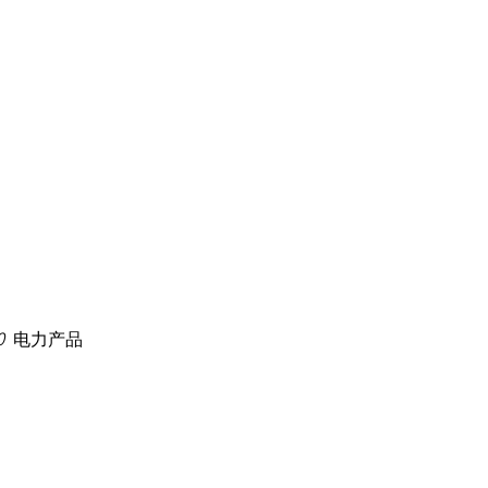
ꄲ
电力产品