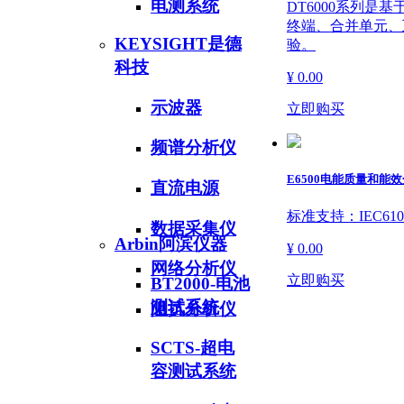
电测系统
DT6000系列是
终端、合并单元、
KEYSIGHT是德
验。
科技
¥ 0.00
示波器
立即购买
频谱分析仪
E6500电能质量和能
直流电源
标准支持：IEC6100
数据采集仪
Arbin阿滨仪器
¥ 0.00
网络分析仪
立即购买
BT2000-电池
测试系统
阻抗分析仪
SCTS-超电
容测试系统