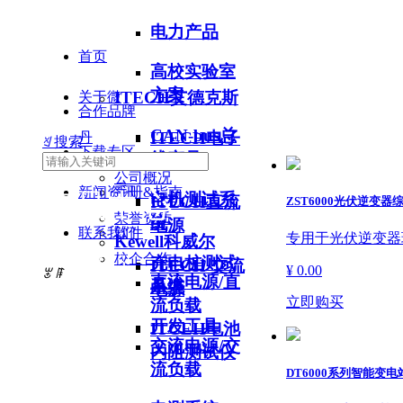
电力产品
首页
高校实验室
方案
ITECH艾德克斯
关于微
合作品牌
CAN-bus总
ITECH电子
丹
ꄠ
搜索
下载专区
线产品
负载
公司概况
产品中心
新闻资讯
手册&指南
电机测试系
ITECH直流
ZST6000光伏逆变器
荣誉资质
统
电源
联系我们
软件
专用于光伏逆变器
Kewell科威尔
PRODUCTS
校企合作
充电桩测试
ITECH 交流
¥ 0.00
ꂃ
ꁹ
直流电源/直
系统
电源
立即购买
流负载
开发工具
ITCEH电池
交流电源/交
内阻测试仪
流负载
DT6000系列智能变