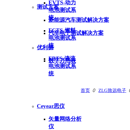
EVTS-动力
测试方案
电池测试系
统
新能源汽车测试解决方案
FCTS-燃料
汽车电子测试解决方案
电池测试系
统
优利德
FBTS-液流
数字万用表
电池测试系
统
首页
ꄲ
ZLG致远电子
Ceyear思仪
产品中心
矢量网络分析
仪