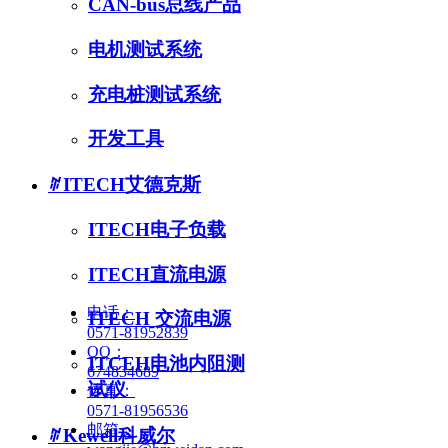
CAN-bus总线产品
电机测试系统
充电桩测试系统
开发工具
Copyright © 2025 杭州微丹电子有
ꄶ
ITECH艾德克斯
ITECH电子负载
ITECH直流电源
电话：
ITECH 交流电源
0571-81952839
QQ：
ITCEH电池内阻测
674834689
试仪
传真：
0571-81956536
邮箱：
ꄶ
Kewell科威尔