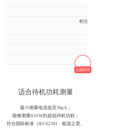
3）
显示项目数
积分测量及积分模式下
程
通信接口RS-232
通信接口IO侦测
线路滤波器、频率滤
在线咨询
适合待机功耗测量
最小测量电流低至50μA；
能够测量0.01W的超低待机功耗；
符合国际标准（IEC62301、能源之星、