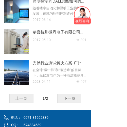
照明控制的DALI总线如何调试？
随着楼宇自动化和照明工业的快速
发展，传统的照明控制逐步被智能
控制取代，DALI作为新的智能灯光
2017-06-14
448
넶
在线咨询
控制协议，定义了电子镇流器与控
制器之间的通信方式，实现智能照
恭喜杭州微丹电子有限公司成为广州致远电子有限公司浙江区总代理-核心分销商
明系统的自动化控制。那么如何快
2017-05-10
391
速调试照明控制的DALI协议呢？
넶
光伏行业测试解决方案-广州致远电子股份有限公司
在全球“碳中和”和“碳达峰”的目标
下，光伏发电作为一种清洁能源具
有广阔的发展前景。ZLG致远电子瞩
2023-04-11
497
넶
目能源结构升级，助力发电设备测
试，为光伏行业提供专业测试解决
方案。
上一页
1
/
2
下一页
电话：
0571-81952839
QQ：
674834689