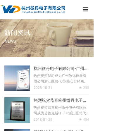
끀
新闻资讯
NEWS
杭州微丹电子有限公司-广州致远仪器有限公司浙江区总代理-核心分销商
热烈祝贺我司成为广州致远仪器有
限公司浙江区总代理-核心分销商。
2023-10-31
235
넶
热烈祝贺恭喜杭州微丹电子有限公司成为艾德克斯ITECH浙江区总代理
热烈祝贺恭喜杭州微丹电子有限公
司成为艾德克斯ITECH浙江区总代
理
2018-01-29
484
넶