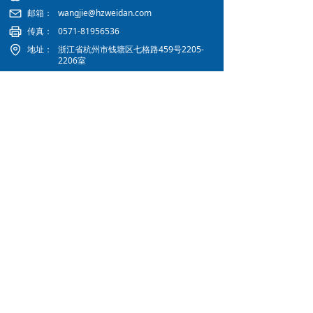
邮箱：
wangjie@hzweidan.com
传真：
0571-81956536
地址：
浙江省杭州市钱塘区七格路459号2205-
2206室
省内办事处：杭州市、宁波市、温州市、嘉兴
市、金华市、湖州市
省外办事处：安徽宣城市、江西南昌市
Copyright © 2026杭州微丹电子有限公司 备案号：
浙
ICP备15013473号-1
技术支持：飞色网络
浙ICP备15013473号-1
浙公网安备33011802000200号
本网站由阿里云提供云计算及安全服务