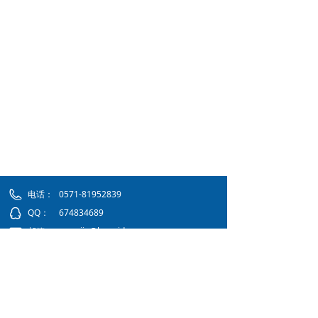
电话：
0571-81952839
QQ：
674834689
邮箱：
wangjie@hzweidan.com
传真：
0571-81956536
地址：
浙江省杭州市钱塘区七格路459号2205-
2206室
省内办事处：杭州市、宁波市、温州市、嘉兴
市、金华市、湖州市